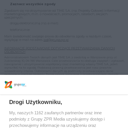
Zaznacz wszystkie zgody
Zgadzam się na otrzymywanie od TIME S.A. (np. Projekty Gotowe) informacji
marketingowych, m.in. o nowościach, promocjach, rabatach, akcjach
specjalnych:
drogą elektroniczną (np. e-mail)
telefonicznie
Mam świadomość swojego prawa do odwołania zgody w każdym czasie,
wysyłając e-mail na adres
iod@grupazpr.pl
INFORMACJE PODSTAWOWE DOTYCZĄCE PRZETWARZANIA DANYCH
OSOBOWYCH
Administratorem Twoich danych jest TIME S.A. z siedzibą w Warszawie przy ul.
Jubilerskiej 10, 04-190 Warszawa. Cele przetwarzania to obsługa zapytań i zgłoszeń,
nawiązanie i utrzymywanie współpracy oraz marketing własny TIME S.A., jeżeli
wyraziłeś na to zgodę. Podstawą prawną przetwarzania jest nasz prawnie
uzasadniony interes. Odbiorcami danych są podmioty przetwarzające dane
osobowe w naszym imieniu. Twoje prawa związane z przetwarzaniem danych:
prawo sprzeciwu wobec przetwarzania danych w celach marketingowych, prawo
dostępu do danych i inne prawa, o których mowa w szczegółowych informacjach o
przetwarzaniu danych osobowych dostępnych
TUTAJ
.
Drogi Użytkowniku,
My, naszych 1162 zaufanych partnerów oraz inne
podmioty z Grupy ZPR Media uzyskujemy dostęp i
przechowujemy informacje na urządzeniu oraz