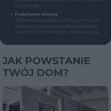
i oczekiwań.
Podpisanie umowy
Wykonawca podpisze z Tobą umowę na
realizację inwestycji, według ustalonej
wartości, harmonogramu i zakresu prac.
JAK POWSTANIE
TWÓJ DOM?